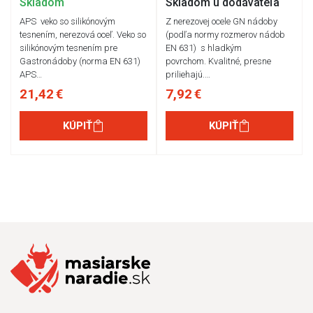
Skladom
Skladom u dodávateľa
APS veko so silikónovým
Z nerezovej ocele GN nádoby
tesnením, nerezová oceľ. Veko so
(podľa normy rozmerov nádob
silikónovým tesnením pre
EN 631) s hladkým
Gastronádoby (norma EN 631)
povrchom. Kvalitné, presne
APS…
priliehajú.…
21,42 €
7,92 €
KÚPIŤ
KÚPIŤ