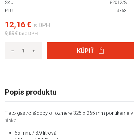
SKU:
82012/8
PLU:
3763
12,16 €
s DPH
9,89 €
bez DPH
KÚPIŤ
Popis produktu
Tieto gastronádoby o rozmere 325 x 265 mm ponúkame v
hĺbke:
65 mm, / 3,9 litrová