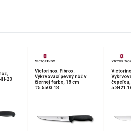
Victorinox, Fibrox,
Victorin
nôž,
Vykrvovací pevný nôž v
Vykrvova
-NH-20
čiernej farbe, 18 cm
čepeľou,
#5.5503.18
5.8421.1