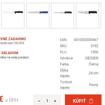
VNÉ ZADARMO
EAN:
4010303000467
dnávke nad 100,00 €
SKU:
3192
PLU:
1956
 SKLADOM
dber na našej predajni
Výrobca:
GIESSER
Farba:
Čierna
Dĺžka
24 cm
čepele:
Tvrdosť
Pevný
čepele:
 €
s DPH
KÚPIŤ