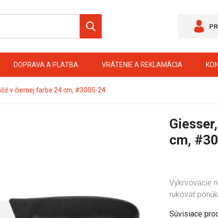
PR
DOPRAVA A PLATBA
VRÁTENIE A REKLAMÁCIA
KO
nôž v čiernej farbe 24 cm, #3005-24
Giesser,
cm, #3
Vykrvovacie n
rukoväť ponúk
Súvisiace pro