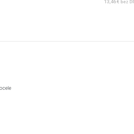
13,46 €
bez D
 ocele