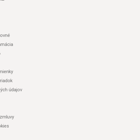
tovné
lamácia
o
mienky
riadok
ých údajov
 zmluvy
kies