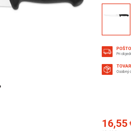
POŠTO
Pri obje
TOVAR
Osobný o
16,55