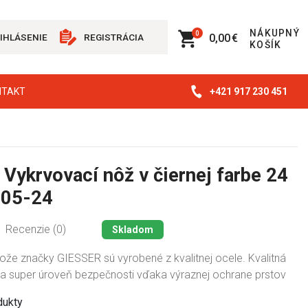
NÁKUPNÝ
0
0,00 €
IHLÁSENIE
REGISTRÁCIA
KOŠÍK
+421 917 230 451
NTAKT
 Vykrvovací nôž v čiernej farbe 24
005-24
Recenzie (0)
Skladom
ože značky GIESSER sú vyrobené z kvalitnej ocele. Kvalitná
a super úroveň bezpečnosti vďaka výraznej ochrane prstov
dukty