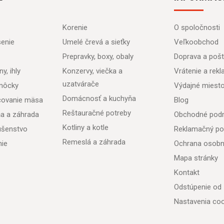
Korenie
O spoločnosti
senie
Umelé črevá a sieťky
Veľkoobchod
Prepravky, boxy, obaly
Doprava a poš
y, ihly
Konzervy, viečka a
Vrátenie a rek
uzatvárače
môcky
Výdajné miest
Domácnosť a kuchyňa
acovanie mäsa
Blog
Reštauračné potreby
ňa a záhrada
Obchodné pod
Kotliny a kotle
lušenstvo
Reklamačný po
Remeslá a záhrada
nie
Ochrana osobn
Mapa stránky
Kontakt
Odstúpenie od
Nastavenia coo