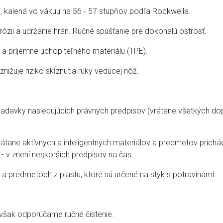
 kalená vo vákuu na 56 - 57 stupňov podľa Rockwella.
ózii a udržanie hrán. Ručné spúšťanie pre dokonalú ostrosť.
a príjemne uchopiteľného materiálu (TPE).
ižuje riziko skĺznutia ruky vedúcej nôž.
iadavky nasledujúcich právnych predpisov (vrátane všetkých dopl
tane aktívnych a inteligentných materiálov a predmetov prichád
- v znení neskorších predpisov na čas.
 a predmetoch z plastu, ktoré sú určené na styk s potravinami.
však odporúčame ručné čistenie.