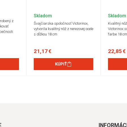
Skladom
Skladom
yrobený z
Švajčiarska spoločnosť Victorinox,
Kvalitný nô
ukoväť
vytvorila kvalitný nôž z nerezovej ocele
Victorinox s
pečnosti
s dĺžkou 18 cm
farbe 18 c
21,17 €
22,85 €
KÚPIŤ
E
INFORMÁC