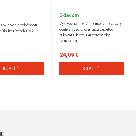
Skladom
Vykrvovací nôž Victorinox z nerezovej
ž Swibo od spoločnosti
ocele s vysoko kvalitnou čepeľou,
o širokou čepeľou v žltej
rukoväť Fibrox je ergonomicky
m
tvarovaná,…
24,09 €
KÚPIŤ
KÚPIŤ
IE