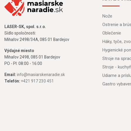
Nože
Ostrenie a brú
LASER-SK, spol. s.r.o.
Oblečenie
Sídlo spoločnosti:
Mihaľov 2498/34A, 085 01 Bardejov
Háky, tyče, zvon
Hygienické po
Výdajné miesto
Mihaľov 2498, 085 01 Bardejov
Stroje na spr
PO - PI: 08:00 - 16:00
Stroje - kuchy
Email:
info@masiarskenaradie.sk
Udiarne a prís
Telefón:
+421 917 230 451
Gastro vybave