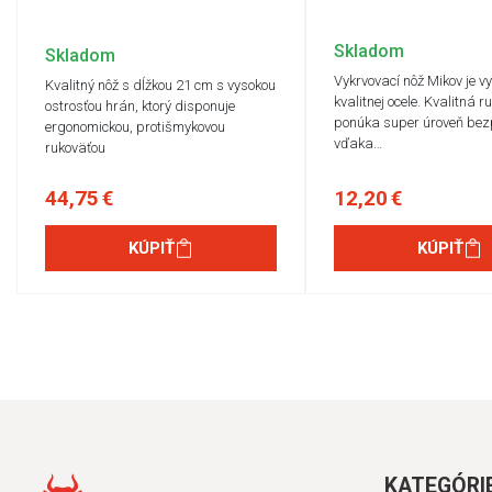
Skladom
Skladom
Vykrvovací nôž Mikov je v
Kvalitný nôž s dĺžkou 21 cm s vysokou
kvalitnej ocele. Kvalitná r
ostrosťou hrán, ktorý disponuje
ponúka super úroveň bez
ergonomickou, protišmykovou
vďaka…
rukoväťou
44,75 €
12,20 €
KÚPIŤ
KÚPIŤ
KATEGÓRI