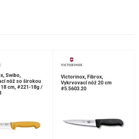
ox, Swibo,
Victorinox, Fibrox,
cí nôž so širokou
Vykrvovací nôž 20 cm
 18 cm, #221-18g /
#5.5603.20
8