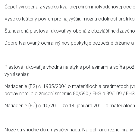
Čepeľ vyrobená z vysoko kvalitnej chrómmolybdénovej ocele,
Vysoko leštený povrch pre najvyššiu možnú odolnosť proti kor
Štandardná plastová rukoväť vyrobená z obzvlášť nekĺzavého 
Dobre tvarovaný ochranný nos poskytuje bezpečné držanie a zn
Plastová rukoväť je vhodná na styk s potravinami a spĺňa pož
vyhlásenia):
Nariadenie (ES) č. 1935/2004 o materiáloch a predmetoch (vrá
potravinami a o zrušení smerníc 80/590 / EHS a 89/109 / EHS 
Nariadenie (EÚ) č. 10/2011 zo 14. januára 2011 o materiáloch
Nože sú vhodné do umývačky riadu. Na ochranu reznej hrany 