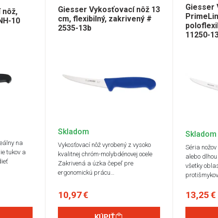
Giesser 
Giesser Vykosťovací nôž 13
 nôž,
PrimeLin
cm, flexibilný, zakrivený #
-NH-10
poloflexi
2535-13b
11250-1
Skladom
Skladom
deálny na
Vykosťovací nôž vyrobený z vysoko
Séria nožov
ie tukov a
kvalitnej chróm-molybdénovej ocele
alebo dlhou
ieť
Zakrivená a úzka čepeľ pre
všetky obla
ergonomickú prácu…
protišmyko
10,97 €
13,25 €
KÚPIŤ