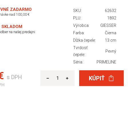
VNÉ ZADARMO
SKU:
62632
dnávke nad 100,00 €
PLU:
1892
Výrobca:
GIESSER
 SKLADOM
dber na našej predajni
Farba:
Čierna
Dĺžka čepele:
13 cm
Tvrdosť
Pevný
čepele:
Séria:
PRIMELINE
 €
s DPH
KÚPIŤ
PH