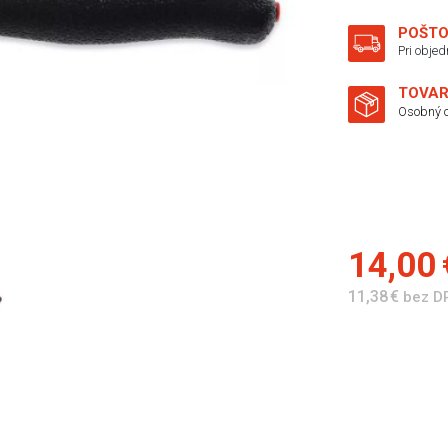
POŠTO
Pri obje
TOVAR
Osobný o
14,00
11,38 €
bez D