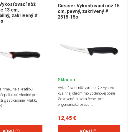
Vykosťovací nôž
Giesser Vykosťovací nôž 15
e 13 cm,
cm, pevný, zakrivený #
bilný, zakrivený #
2515-15s
3s
Skladom
Vykosťovací nôž vyrobený z vysoko
 PrimeLine s krátkou
kvalitnej chróm-molybdénovej ocele
 čepeľou sú vhodné pre
Zakrivená a úzka čepeľ pre
sti gastronómie. Mäkký
ergonomickú prácu,…
vý…
12,45 €
KÚPIŤ
KÚPIŤ