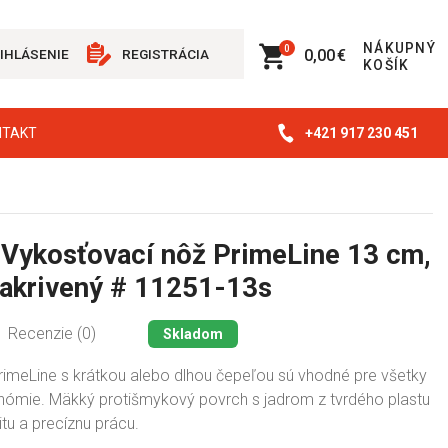
NÁKUPNÝ
0
0,00 €
IHLÁSENIE
REGISTRÁCIA
KOŠÍK
+421 917 230 451
NTAKT
 Vykosťovací nôž PrimeLine 13 cm,
zakrivený # 11251-13s
Recenzie (0)
Skladom
rimeLine s krátkou alebo dlhou čepeľou sú vhodné pre všetky
onómie. Mäkký protišmykový povrch s jadrom z tvrdého plastu
itu a precíznu prácu.