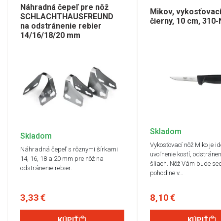
Náhradná čepeľ pre nôž
Mikov, vykosťovací
SCHLACHTHAUSFREUND
čierny, 10 cm, 310
na odstránenie rebier
14/16/18/20 mm
Skladom
Skladom
Vykosťovací nôž Miko je i
Náhradná čepeľ s rôznymi šírkami
uvoľnenie kostí, odstránen
14, 16, 18 a 20 mm pre nôž na
šliach. Nôž Vám bude sed
odstránenie rebier.
pohodlne v…
3,33 €
8,10 €
KÚPIŤ
KÚPIŤ