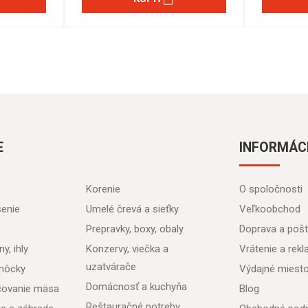
E
INFORMÁC
Korenie
O spoločnosti
senie
Umelé črevá a sieťky
Veľkoobchod
Prepravky, boxy, obaly
Doprava a poš
y, ihly
Konzervy, viečka a
Vrátenie a rek
uzatvárače
môcky
Výdajné miest
Domácnosť a kuchyňa
acovanie mäsa
Blog
Reštauračné potreby