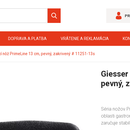
PR
DOPRAVA A PLATBA
VRÁTENIE A REKLAMÁCIA
KO
í nôž PrimeLine 13 cm, pevný, zakrivený # 11251-13s
Giesser
pevný, 
Séria nožov P
oblasti gastr
zaručuje stabil