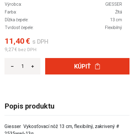
Výrobca:
GIESSER
Farba:
Žltá
Dĺžka čepele:
13 cm
Tvrdosť čepele:
Flexibilný
11,40 €
s DPH
9,27 €
bez DPH
KÚPIŤ
Popis produktu
Giesser Vykosťovací nôž 13 cm, flexibilný, zakrivený #
2535wwl-13g