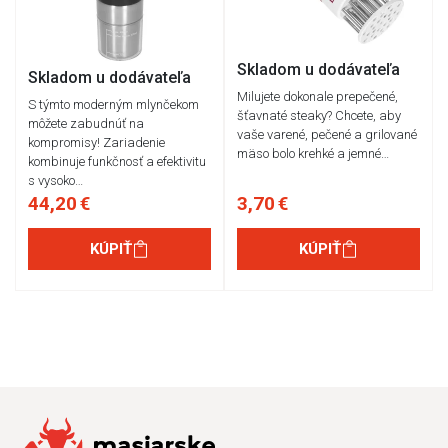
Skladom u dodávateľa
Skladom u dodávateľa
Milujete dokonale prepečené,
S týmto moderným mlynčekom
šťavnaté steaky? Chcete, aby
môžete zabudnúť na
vaše varené, pečené a grilované
kompromisy! Zariadenie
mäso bolo krehké a jemné…
kombinuje funkčnosť a efektivitu
s vysoko…
44,20 €
3,70 €
KÚPIŤ
KÚPIŤ