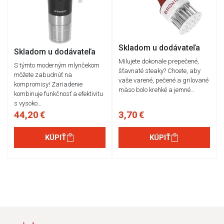
Skladom u dodávateľa
Skladom u dodávateľa
Milujete dokonale prepečené,
S týmto moderným mlynčekom
šťavnaté steaky? Chcete, aby
môžete zabudnúť na
vaše varené, pečené a grilované
kompromisy! Zariadenie
mäso bolo krehké a jemné…
kombinuje funkčnosť a efektivitu
s vysoko…
44,20 €
3,70 €
KÚPIŤ
KÚPIŤ