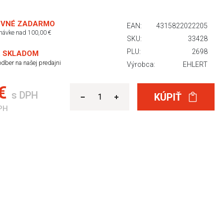
VNÉ ZADARMO
EAN:
4315822022205
dnávke nad 100,00 €
SKU:
33428
PLU:
2698
 SKLADOM
dber na našej predajni
Výrobca:
EHLERT
 €
s DPH
KÚPIŤ
PH