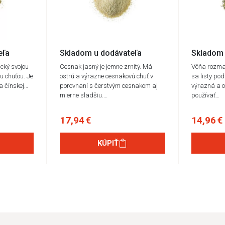
eľa
Skladom u dodávateľa
Skladom 
ický svojou
Cesnak jasný je jemne zrnitý. Má
Vôňa rozmar
u chuťou. Je
ostrú a výrazne cesnakovú chuť v
sa listy po
 a čínskej…
porovnaní s čerstvým cesnakom aj
výrazná a o
mierne sladšiu.…
používať…
17,94 €
14,96 €
KÚPIŤ