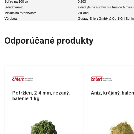
Soľ (g na 100 g)
0,203
Skladovanie:
skladujte na suchých a tmavých mies
Minimálna trvanlivosť:
viď obal
Výrobca:
Gustav Ehlert GmbH & Co. KG | Schin
Odporúčané produkty
Petržlen, 2-4 mm, rezaný,
Aníz, krájaný, balen
balenie 1 kg