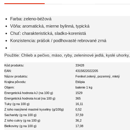
Farba: zeleno-béžová
Vôňa: aromatická, mierne bylinná, typická
Chuť: charakteristická, sladko-korenistá
Konzistencia: prášok / podlhovasté rebrované zrná
Použitie: Chlieb a pečivo, mäso, ryby, zeleninové jedlá, kyslé uhorky,
Kód produktu:
33428
EAN:
4315822022205
Názov produktu:
Fenikel zelený, pozemný, mletý
Krajina pôvodu:
Etiópia
Objem:
balenie 1 kg
Energetická hodnota kJ (na 100 g)
1529
Energetická hodnota kcal (na 100 g)
365
Tuky (g na 100 g)
16,11
Z toho nasýtené mastné kyseliny (g/100g)
0,52
Sacharidy (g na 100 g)
37,59
Z toho cukry (g na 100 g)
36,2
Bielkoviny (g na 100 g)
17,08