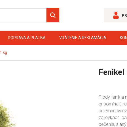
PR
DOPRAVA A PLATBA
VRÁTENIE A REKLAMÁCIA
KO
 1 kg
Fenikel 
Plody fenikla 
pripomínajú ra
príjemne sviež
zálievkach, p
pečenia, slaný