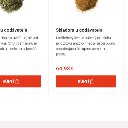
u dodávateľa
Skladom u dodávateľa
ínu sa uvoľňuje, až keď
Muškátový kvet je sušený na slnku
drvia. Chuť rozmarínu je
jeho žlto oranžovo hnedá farba obalu
strá, preto sa odporúča
obopínajúca škrupinu semena
plodu…
64,93 €
KÚPIŤ
KÚPIŤ