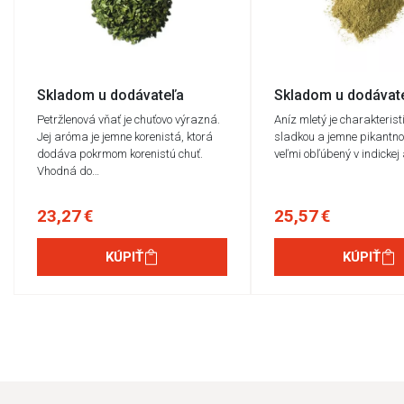
Skladom u dodávateľa
Skladom u dodávat
Petržlenová vňať je chuťovo výrazná.
Aníz mletý je charakterist
Jej aróma je jemne korenistá, ktorá
sladkou a jemne pikantno
dodáva pokrmom korenistú chuť.
veľmi obľúbený v indickej
Vhodná do…
23,27 €
25,57 €
KÚPIŤ
KÚPIŤ