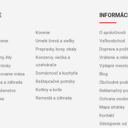
E
INFORMÁC
Korenie
O spoločnosti
senie
Umelé črevá a sieťky
Veľkoobchod
Prepravky, boxy, obaly
Doprava a poš
y, ihly
Konzervy, viečka a
Vrátenie a rek
uzatvárače
môcky
Výdajné miest
Domácnosť a kuchyňa
acovanie mäsa
Blog
Reštauračné potreby
ňa a záhrada
Obchodné pod
Kotliny a kotle
lušenstvo
Reklamačný po
Remeslá a záhrada
nie
Ochrana osobn
Mapa stránky
Kontakt
Odstúpenie od