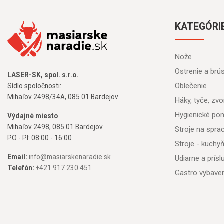
KATEGÓRI
Nože
Ostrenie a brú
LASER-SK, spol. s.r.o.
Oblečenie
Sídlo spoločnosti:
Mihaľov 2498/34A, 085 01 Bardejov
Háky, tyče, zvon
Hygienické po
Výdajné miesto
Mihaľov 2498, 085 01 Bardejov
Stroje na spr
PO - PI: 08:00 - 16:00
Stroje - kuchy
Email:
info@masiarskenaradie.sk
Udiarne a prís
Telefón:
+421 917 230 451
Gastro vybave