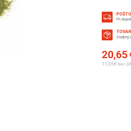
POŠTO
Pri obje
TOVAR
Osobný o
20,65
17,35 €
bez D