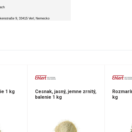
tach
kenstraße 9, 33415 Verl, Nemecko
ie 1 kg
Cesnak, jasný, jemne zrnitý,
Rozmarín
balenie 1 kg
kg