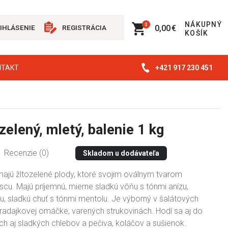
NÁKUPNÝ
0
0,00 €
IHLÁSENIE
REGISTRÁCIA
KOŠÍK
+421 917 230 451
NTAKT
zelený, mletý, balenie 1 kg
Recenzie (0)
Skladom u dodávateľa
majú žltozelené plody, ktoré svojim oválnym tvarom
scu. Majú príjemnú, mierne sladkú vôňu s tónmi anízu,
u, sladkú chuť s tónmi mentolu. Je výborný v šalátových
aradajkovej omáčke, varených strukovinách. Hodí sa aj do
ch aj sladkých chlebov a pečiva, koláčov a sušienok.