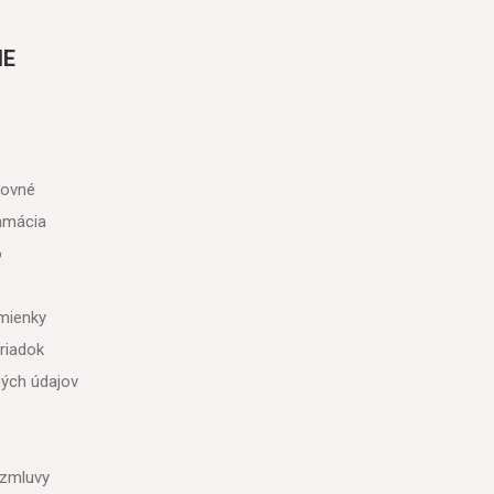
IE
tovné
lamácia
o
mienky
riadok
ých údajov
 zmluvy