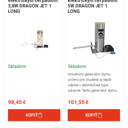
elektrickým čerpadlom
elektrickým čerpadlom
3,8W DRAGON JET 1
5W DRAGON JET 1
LONG
LONG
Skladom
Skladom
Inovatívny generátor dymu -
určený pre studené aj teplé
údenie v akomkoľvek type
udiarne. Tento generátor dymu…
98,45 €
101,55 €
KÚPIŤ
KÚPIŤ