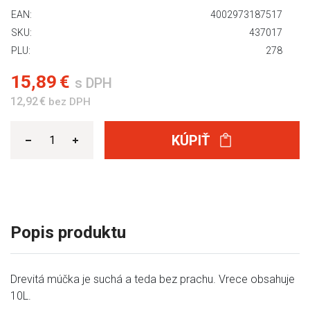
EAN:
4002973187517
SKU:
437017
PLU:
278
15,89 €
s DPH
12,92 €
bez DPH
KÚPIŤ
Popis produktu
Drevitá múčka je suchá a teda bez prachu. Vrece obsahuje
10L.