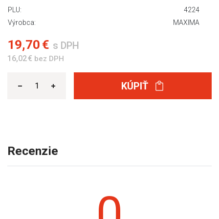
PLU:
4224
Výrobca:
MAXIMA
19,70 €
s DPH
16,02 €
bez DPH
KÚPIŤ
Recenzie
0