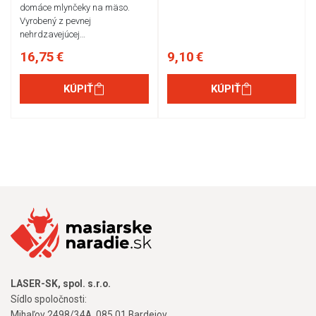
domáce mlynčeky na mäso.
Vyrobený z pevnej
nehrdzavejúcej…
16,75 €
9,10 €
KÚPIŤ
KÚPIŤ
LASER-SK, spol. s.r.o.
Sídlo spoločnosti:
Mihaľov 2498/34A, 085 01 Bardejov