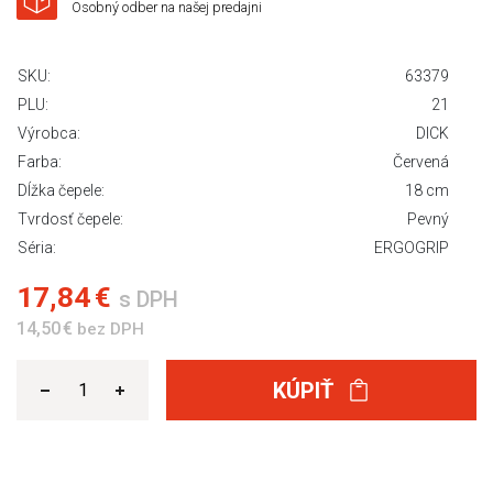
Osobný odber na našej predajni
SKU:
63379
PLU:
21
Výrobca:
DICK
Farba:
Červená
Dĺžka čepele:
18 cm
Tvrdosť čepele:
Pevný
Séria:
ERGOGRIP
17,84 €
s DPH
14,50 €
bez DPH
KÚPIŤ