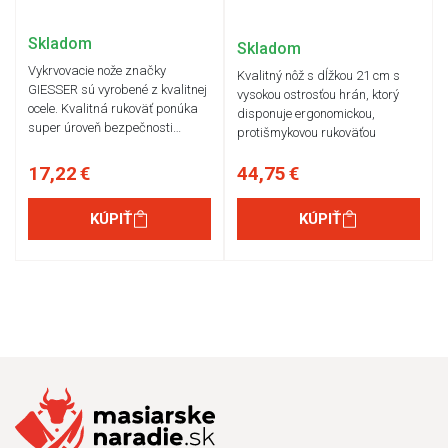
Skladom
Skladom
Vykrvovacie nože značky
Kvalitný nôž s dĺžkou 21 cm s
GIESSER sú vyrobené z kvalitnej
vysokou ostrosťou hrán, ktorý
ocele. Kvalitná rukoväť ponúka
disponuje ergonomickou,
super úroveň bezpečnosti…
protišmykovou rukoväťou
17,22 €
44,75 €
KÚPIŤ
KÚPIŤ