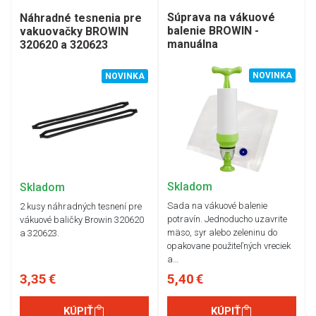
Súprava na vákuové
Náhradné tesnenia pre
balenie BROWIN -
vakuovačky BROWIN
manuálna
320620 a 320623
NOVINKA
NOVINKA
Skladom
Skladom
Sada na vákuové balenie
2 kusy náhradných tesnení pre
potravín. Jednoducho uzavrite
vákuové baličky Browin 320620
mäso, syr alebo zeleninu do
a 320623.
opakovane použiteľných vreciek
a…
3,35 €
5,40 €
KÚPIŤ
KÚPIŤ