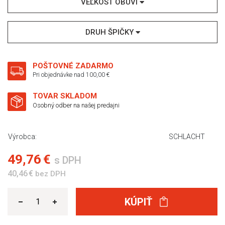
VEĽKOSŤ OBUVI
DRUH ŠPIČKY
POŠTOVNÉ ZADARMO
Pri objednávke nad 100,00 €
TOVAR SKLADOM
Osobný odber na našej predajni
Výrobca:
SCHLACHT
49,76 €
s DPH
40,46 €
bez DPH
KÚPIŤ