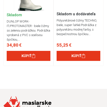
Skladom u dodávateľa
Skladom
Polyuretánové čižmy TECHNO,
DUNLOP WORK-
biele, super ľahké.Podrážka z
IT/PROTOMASTER - biele čižmy
polyuretánu modrej farby, s
so zelenou podrážkou. Podrážka
bezpečnostnou špičkou…
vyrobená z PVC s oceľovou
špičkou,…
34,80 €
55,25 €
KÚPIŤ
KÚPIŤ