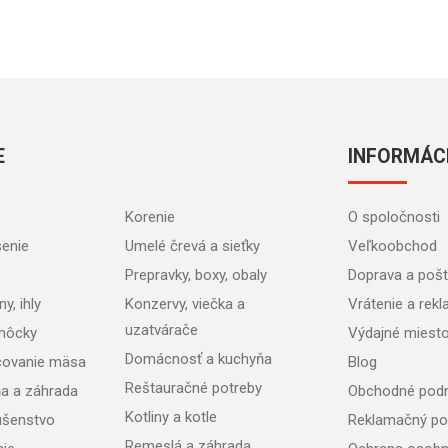
E
INFORMÁC
Korenie
O spoločnosti
senie
Umelé črevá a sieťky
Veľkoobchod
Prepravky, boxy, obaly
Doprava a poš
y, ihly
Konzervy, viečka a
Vrátenie a rek
uzatvárače
môcky
Výdajné miest
Domácnosť a kuchyňa
acovanie mäsa
Blog
Reštauračné potreby
ňa a záhrada
Obchodné pod
Kotliny a kotle
lušenstvo
Reklamačný po
Remeslá a záhrada