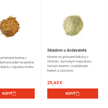
Skladom u dodávateľa
Korenie na grilované klobásy s
namiešané korenie s
citrónom, durínskym majoránom,
dochucovadiel na pečenie
čiernym korením, muškátovým
e klobás s typickou chuťou
kvetom a zázvorom.
25,63 €
KÚPIŤ
KÚPIŤ