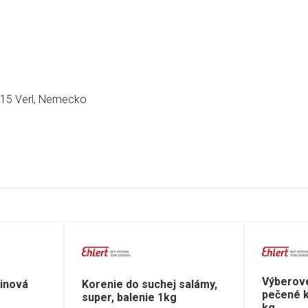
415 Verl, Nemecko
Výberové
inová
Korenie do suchej salámy,
pečené k
super, balenie 1kg
kg