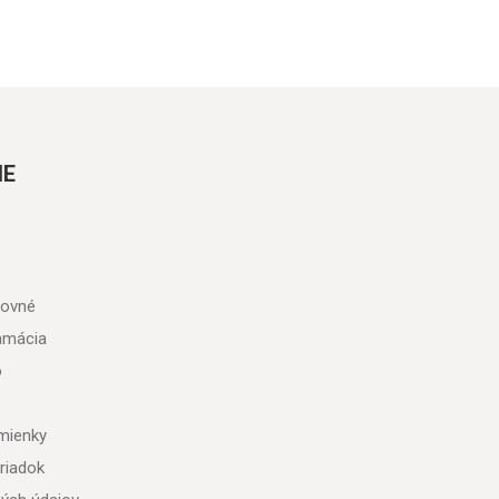
IE
tovné
lamácia
o
mienky
riadok