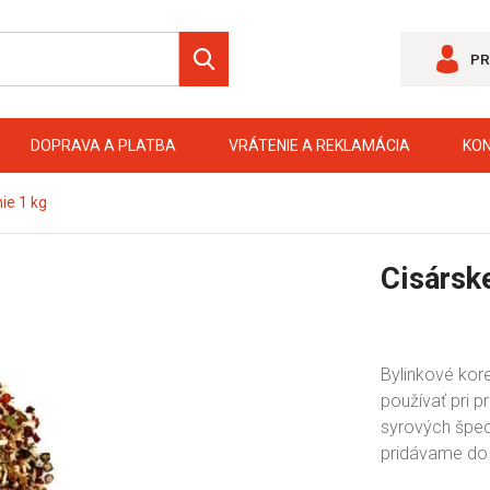
PR
DOPRAVA A PLATBA
VRÁTENIE A REKLAMÁCIA
KO
nie 1 kg
Cisárske
Bylinkové kore
používať pri pr
syrových špeci
pridávame do 