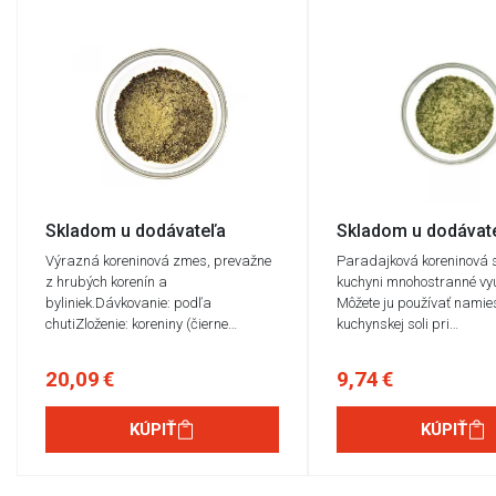
Skladom u dodávateľa
Skladom u dodávat
Výrazná koreninová zmes, prevažne
Paradajková koreninová 
z hrubých korenín a
kuchyni mnohostranné využ
byliniek.Dávkovanie: podľa
Môžete ju používať namie
chutiZloženie: koreniny (čierne…
kuchynskej soli pri…
20,09 €
9,74 €
KÚPIŤ
KÚPIŤ