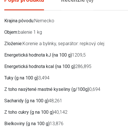
Krajina pôvodu:
Nemecko
Objem:
balenie 1 kg
Zloženie:
Korenie a bylinky, separátor: repkový olej
Energetická hodnota kJ (na 100 g)
1209,5
Energetická hodnota kcal (na 100 g)
286,895
Tuky (g na 100 g)
3,494
Z toho nasýtené mastné kyseliny (g/100g)
0,694
Sacharidy (g na 100 g)
48,261
Z toho cukry (g na 100 g)
40,142
Bielkoviny (g na 100 g)
13,876