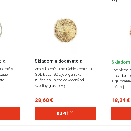
eľa
Skladom u dodávateľa
Skladom
soľ má v
Zmes korenín a na rýchle zrenie na
Kompletne 
itie.
GDL báze. GDL je organická
prísadami 
sto
zlúčenina, lakton odvodený od
a grilovani
kyseliny glukonovej.…
pečenej…
28,60 €
18,24 €
KÚPIŤ