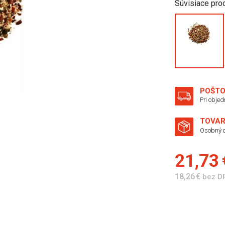
Súvisiace pro
POŠTO
Pri obje
TOVAR
Osobný o
21,73
18,26 €
bez D