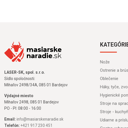
KATEGÓRI
Nože
Ostrenie a brú
LASER-SK, spol. s.r.o.
Oblečenie
Sídlo spoločnosti:
Mihaľov 2498/34A, 085 01 Bardejov
Háky, tyče, zvon
Hygienické po
Výdajné miesto
Mihaľov 2498, 085 01 Bardejov
Stroje na spr
PO - PI: 08:00 - 16:00
Stroje - kuchy
Email:
info@masiarskenaradie.sk
Udiarne a prís
Telefón:
+421 917 230 451