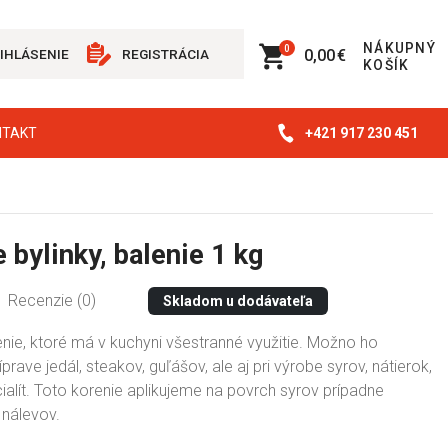
NÁKUPNÝ
0
0,00 €
IHLÁSENIE
REGISTRÁCIA
KOŠÍK
+421 917 230 451
NTAKT
 bylinky, balenie 1 kg
Recenzie (0)
Skladom u dodávateľa
nie, ktoré má v kuchyni všestranné využitie. Možno ho
íprave jedál, steakov, guľášov, ale aj pri výrobe syrov, nátierok,
alít. Toto korenie aplikujeme na povrch syrov prípadne
nálevov.