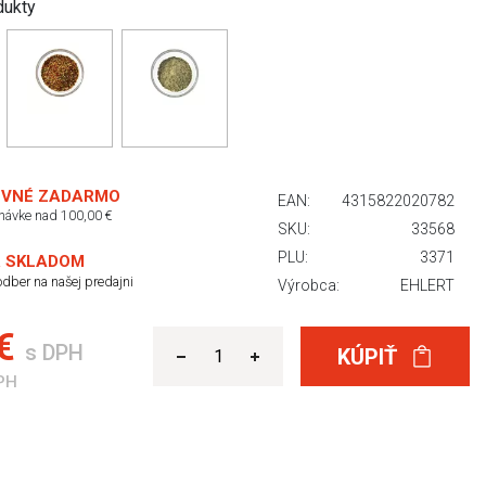
dukty
VNÉ ZADARMO
EAN:
4315822020782
dnávke nad 100,00 €
SKU:
33568
PLU:
3371
 SKLADOM
dber na našej predajni
Výrobca:
EHLERT
 €
s DPH
KÚPIŤ
PH