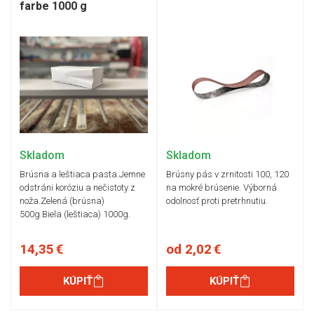
farbe 1000 g
Skladom
Skladom
Brúsna a leštiaca pasta.Jemne
Brúsny pás v zrnitosti 100, 120
odstráni koróziu a nečistoty z
na mokré brúsenie. Výborná
noža.Zelená (brúsna)
odolnosť proti pretrhnutiu.
500g.Biela (leštiaca) 1000g.
14,35 €
od 2,02 €
KÚPIŤ
KÚPIŤ