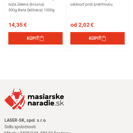
noža.Zelená (brúsna)
odolnosť proti pretrhnutiu.
500g.Biela (leštiaca) 1000g.
14,35 €
od 2,02 €
KÚPIŤ
KÚPIŤ
LASER-SK, spol. s.r.o.
Sídlo spoločnosti: