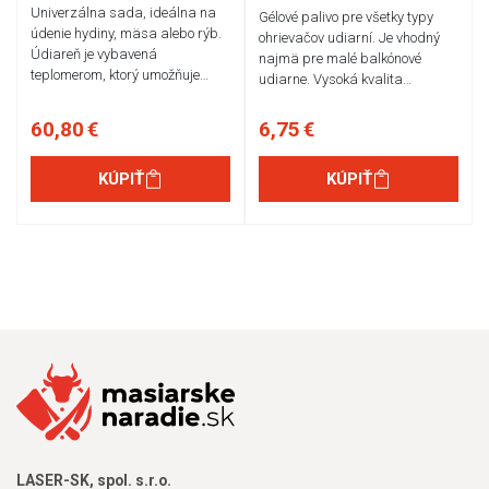
Univerzálna sada, ideálna na
Gélové palivo pre všetky typy
údenie hydiny, mäsa alebo rýb.
ohrievačov udiarní. Je vhodný
Údiareň je vybavená
najmä pre malé balkónové
teplomerom, ktorý umožňuje…
udiarne. Vysoká kvalita…
60,80 €
6,75 €
KÚPIŤ
KÚPIŤ
LASER-SK, spol. s.r.o.