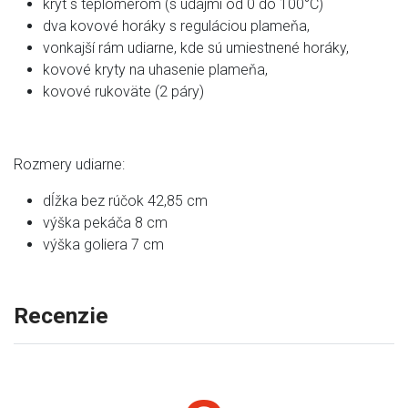
kryt s teplomerom (s údajmi od 0 do 100°C)
dva kovové horáky s reguláciou plameňa,
vonkajší rám udiarne, kde sú umiestnené horáky,
kovové kryty na uhasenie plameňa,
kovové rukoväte (2 páry)
Rozmery udiarne:
dĺžka bez rúčok 42,85 cm
výška pekáča 8 cm
výška goliera 7 cm
Recenzie