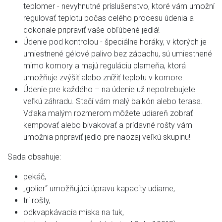
teplomer - nevyhnutné príslušenstvo, ktoré vám umožní
regulovať teplotu počas celého procesu údenia a
dokonale pripraviť vaše obľúbené jedlá!
Údenie pod kontrolou - špeciálne horáky, v ktorých je
umiestnené gélové palivo bez zápachu, sú umiestnené
mimo komory a majú reguláciu plameňa, ktorá
umožňuje zvýšiť alebo znížiť teplotu v komore.
Údenie pre každého – na údenie už nepotrebujete
veľkú záhradu. Stačí vám malý balkón alebo terasa.
Vďaka malým rozmerom môžete udiareň zobrať
kempovať alebo bivakovať a prídavné rošty vám
umožnia pripraviť jedlo pre naozaj veľkú skupinu!
Sada obsahuje:
pekáč,
„golier“ umožňujúci úpravu kapacity udiarne,
tri rošty,
odkvapkávacia miska na tuk,