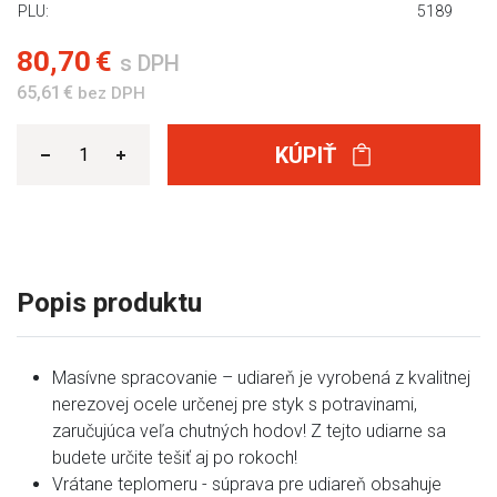
PLU:
5189
80,70 €
s DPH
65,61 €
bez DPH
KÚPIŤ
Popis produktu
Masívne spracovanie – udiareň je vyrobená z kvalitnej
nerezovej ocele určenej pre styk s potravinami,
zaručujúca veľa chutných hodov! Z tejto udiarne sa
budete určite tešiť aj po rokoch!
Vrátane teplomeru - súprava pre udiareň obsahuje