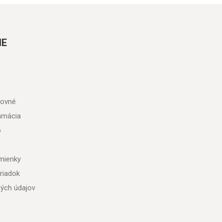
IE
tovné
lamácia
o
mienky
riadok
ých údajov