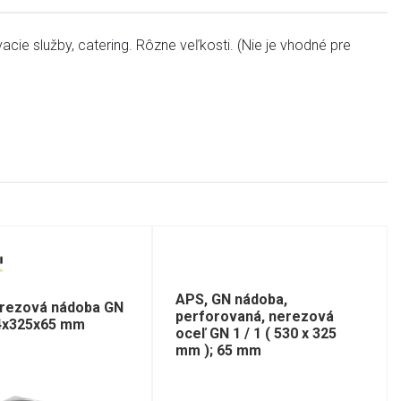
acie služby, catering. Rôzne veľkosti. (Nie je vhodné pre
APS, GN nádoba,
erezová nádoba GN
perforovaná, nerezová
54x325x65 mm
oceľ GN 1 / 1 ( 530 x 325
mm ); 65 mm