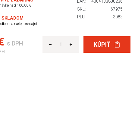
VNÉ ZADARMO
EAN:
4004133800236
dnávke nad 100,00 €
SKU:
67975
PLU:
3083
 SKLADOM
dber na našej predajni
 €
s DPH
KÚPIŤ
PH