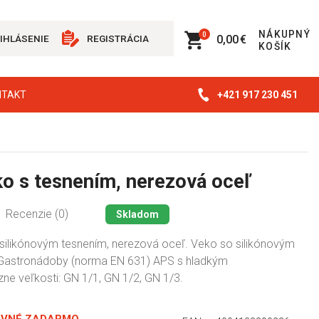
NÁKUPNÝ
0
0,00 €
IHLÁSENIE
REGISTRÁCIA
KOŠÍK
+421 917 230 451
NTAKT
o s tesnením, nerezová oceľ
Recenzie (0)
Skladom
ilikónovým tesnením, nerezová oceľ. Veko so silikónovým
 Gastronádoby (norma EN 631) APS s hladkým
e veľkosti: GN 1/1, GN 1/2, GN 1/3.