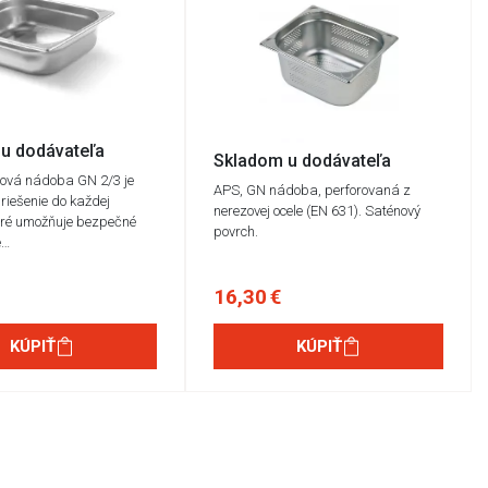
u dodávateľa
Skladom u dodávateľa
zová nádoba GN 2/3 je
APS, GN nádoba, perforovaná z
 riešenie do každej
nerezovej ocele (EN 631). Saténový
oré umožňuje bezpečné
povrch.
e…
16,30 €
KÚPIŤ
KÚPIŤ