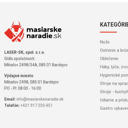
KATEGÓRI
Nože
Ostrenie a brú
LASER-SK, spol. s.r.o.
Oblečenie
Sídlo spoločnosti:
Mihaľov 2498/34A, 085 01 Bardejov
Háky, tyče, zvon
Hygienické po
Výdajné miesto
Mihaľov 2498, 085 01 Bardejov
Stroje na spr
PO - PI: 08:00 - 16:00
Stroje - kuchy
Email:
info@masiarskenaradie.sk
Udiarne a prís
Telefón:
+421 917 230 451
Gastro vybave