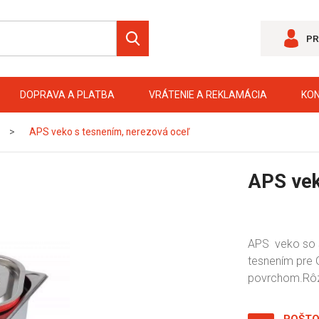
PR
DOPRAVA A PLATBA
VRÁTENIE A REKLAMÁCIA
KO
APS veko s tesnením, nerezová oceľ
APS vek
APS veko so s
tesnením pre
povrchom.Rôzn