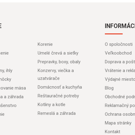
E
INFORMÁC
Korenie
O spoločnosti
senie
Umelé črevá a sieťky
Veľkoobchod
Prepravky, boxy, obaly
Doprava a poš
y, ihly
Konzervy, viečka a
Vrátenie a rek
uzatvárače
môcky
Výdajné miest
Domácnosť a kuchyňa
acovanie mäsa
Blog
Reštauračné potreby
ňa a záhrada
Obchodné pod
Kotliny a kotle
lušenstvo
Reklamačný po
Remeslá a záhrada
nie
Ochrana osobn
Mapa stránky
Kontakt