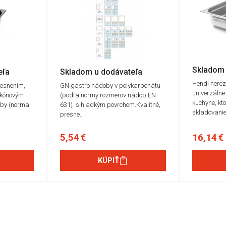
Skladom 
eľa
Skladom u dodávateľa
Hendi nere
tesnením,
GN gastro nádoby v polykarbonátu
univerzálne
likónovým
(podľa normy rozmerov nádob EN
kuchyne, kt
oby (norma
631) s hladkým povrchom.Kvalitné,
skladovani
presne…
5,54 €
16,14 €
KÚPIŤ