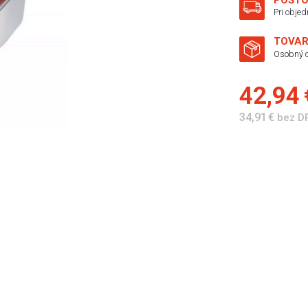
POŠTO
Pri obje
TOVAR
Osobný o
42,94
34,91 €
bez D