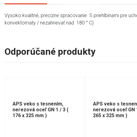
Vysoko kvalitné, precízne spracovanie. S priehlbinami pre ucho
konvektomaty / nezahrievať nad 180 ° C)
Odporúčané produkty
APS veko s tesnením,
APS veko s tesnen
nerezová oceľ GN 1 / 3 (
nerezová oceľ GN 1
176 x 325 mm )
265 x 325 mm )