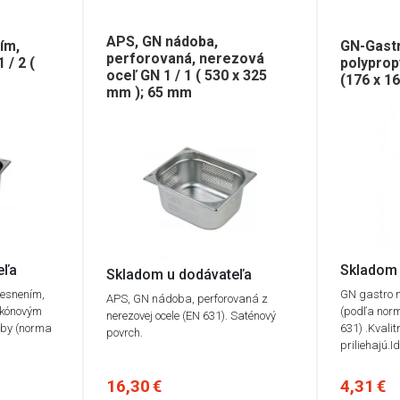
APS, GN nádoba,
ím,
GN-Gast
perforovaná, nerezová
 / 2 (
polyprop
oceľ GN 1 / 1 ( 530 x 325
(176 x 
mm ); 65 mm
eľa
Skladom 
Skladom u dodávateľa
tesnením,
GN gastro 
APS, GN nádoba, perforovaná z
likónovým
(podľa nor
nerezovej ocele (EN 631). Saténový
oby (norma
631) .Kvalit
povrch.
priliehajú.I
16,30 €
4,31 €