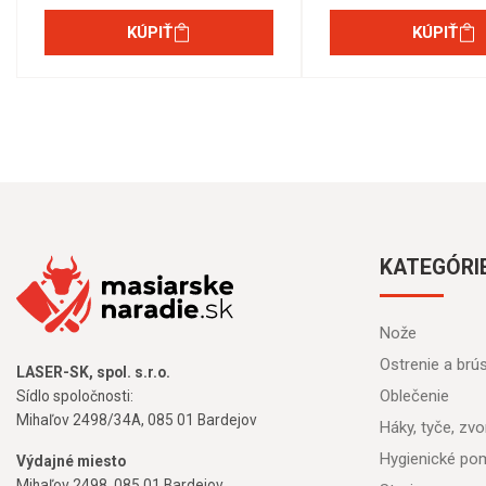
KÚPIŤ
KÚPIŤ
KATEGÓRI
Nože
Ostrenie a brú
LASER-SK, spol. s.r.o.
Oblečenie
Sídlo spoločnosti:
Mihaľov 2498/34A, 085 01 Bardejov
Háky, tyče, zvon
Hygienické po
Výdajné miesto
Mihaľov 2498, 085 01 Bardejov