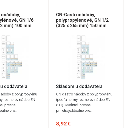
ronádoby,
GN-Gastronádoby,
ylénové, GN 1/6
polypropylenové, GN 1/2
162 mm) 100 mm
(325 x 265 mm) 150 mm
u dodávateľa
Skladom u dodávateľa
nádoby z polypropylénu
GN gastro nádoby z polypropylénu
my rozmerov nádob EN
(podľa normy rozmerov nádob EN
né, presne
631) .Kvalitné, presne
deálne pre…
priliehajú.Ideálne pre…
8,92 €