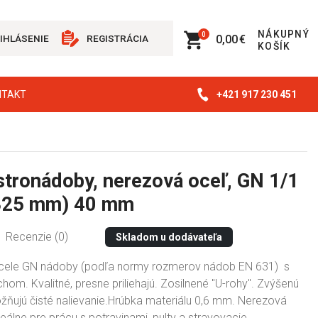
NÁKUPNÝ
0
0,00 €
IHLÁSENIE
REGISTRÁCIA
KOŠÍK
+421 917 230 451
NTAKT
tronádoby, nerezová oceľ, GN 1/1
 325 mm) 40 mm
Recenzie (0)
Skladom u dodávateľa
ocele GN nádoby (podľa normy rozmerov nádob EN 631) s
om. Kvalitné, presne priliehajú. Zosilnené "U-rohy". Zvýšenú
ožňujú čisté nalievanie.Hrúbka materiálu 0,6 mm. Nerezová
deálne pre prácu s potravinami, pulty a stravovacie