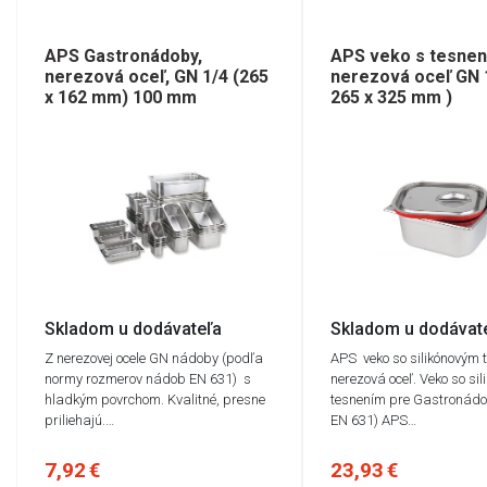
APS Gastronádoby,
APS veko s tesnen
nerezová oceľ, GN 1/4 (265
nerezová oceľ GN 1
x 162 mm) 100 mm
265 x 325 mm )
Skladom u dodávateľa
Skladom u dodávat
Z nerezovej ocele GN nádoby (podľa
APS veko so silikónovým 
normy rozmerov nádob EN 631) s
nerezová oceľ. Veko so si
hladkým povrchom. Kvalitné, presne
tesnením pre Gastronád
priliehajú.…
EN 631) APS…
7,92 €
23,93 €