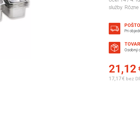
služby. Rôzne 
POŠTO
Pri obje
TOVAR
Osobný o
21,12
17,17 €
bez D