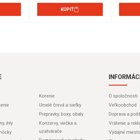
KÚPIŤ
E
INFORMÁC
Korenie
O spoločnosti
senie
Umelé črevá a sieťky
Veľkoobchod
Prepravky, boxy, obaly
Doprava a poš
y, ihly
Konzervy, viečka a
Vrátenie a rek
uzatvárače
môcky
Výdajné miest