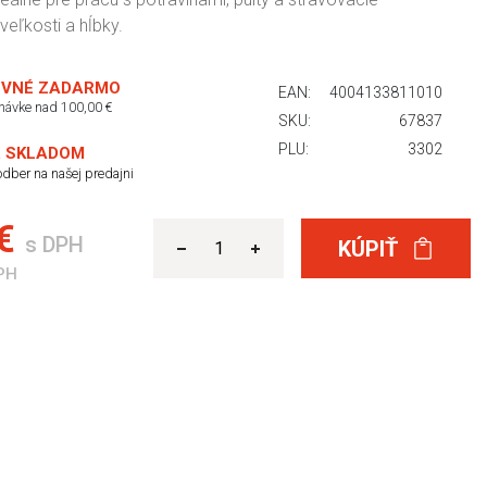
veľkosti a hĺbky.
VNÉ ZADARMO
EAN:
4004133811010
dnávke nad 100,00 €
SKU:
67837
PLU:
3302
 SKLADOM
dber na našej predajni
 €
s DPH
KÚPIŤ
PH