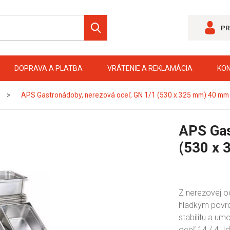
PR
DOPRAVA A PLATBA
VRÁTENIE A REKLAMÁCIA
KO
APS Gastronádoby, nerezová oceľ, GN 1/1 (530 x 325 mm) 40 mm
APS Gas
(530 x
Z nerezovej 
hladkým povrch
stabilitu a um
oceľ 14 / 4. I