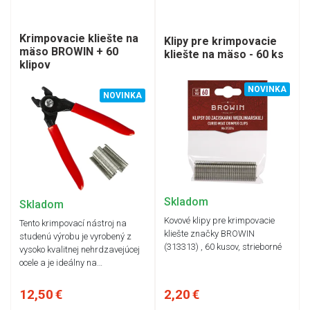
Krimpovacie kliešte na
Klipy pre krimpovacie
mäso BROWIN + 60
kliešte na mäso - 60 ks
klipov
NOVINKA
NOVINKA
Skladom
Skladom
Kovové klipy pre krimpovacie
Tento krimpovací nástroj na
kliešte značky BROWIN
studenú výrobu je vyrobený z
(313313) , 60 kusov, strieborné
vysoko kvalitnej nehrdzavejúcej
ocele a je ideálny na…
12,50 €
2,20 €