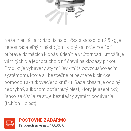
Naša manuálna horizontálna plnička s kapacitou 2,5 kg je
nepostrádateľným nástrojom, ktorý sa určite hodí pri
príprave domácich klobás, údenín a vnútorností. Umožňuje
vám rýchlo a jednoducho plniť črevá na klobásy plnkou.
Produkt je vybavený štyrmi lievikmi (s odvzdušňovacím
systémom), ktoré sú bezpečne pripevnené k plničke
pomocou skrutkovacieho krúžku. Sada obsahuje odolný,
neohybný, silikónom potiahnutý piest, ktorý je aseptický,
ľahko sa čistí a zaisťuje bezútešný systém podávania
(trubica = piest).
POŠTOVNÉ ZADARMO
Pri objednávke nad 100,00 €