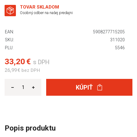
TOVAR SKLADOM
Osobný odber na našej predajni
EAN:
5908277715205
SKU:
311020
PLU:
5546
33,20 €
s DPH
26,99 €
bez DPH
KÚPIŤ
Popis produktu