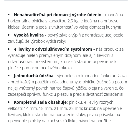
Nenahraditeľná pri domácej výrobe údenín -
manuálna
horizontálna plnička s kapacitou 2,5 kg je ideálna na prípravu
klobás, údenín a jedál z vnútorností vo vašej domácej kuchyni!
Vysoká kvalita -
pevný závit a výplň z nehrdzavejúcej ocele
zaručujú, že výrobok vydrží roky!
4 lieviky s odvzdušňovacím systémom -
náš produkt sa
vyznačuje nielen premysleným dizajnom, ale aj 4 lievikmi s
odvzdušňovacím systémom, ktoré sú stabilne pripevnené k
plničke pomocou oceľového okraja.
Jednoduchá údržba -
výrobok sa mimoriadne ľahko udržiava
- pred každým použitím dôkladne umyte plničku (ručne!) a potom
na jej vnútorný povrch natrite čajovú lyžičku oleja na varenie, čo
zabezpečí správnu funkciu piestu a predĺži životnosť zariadenia!
Kompletná sada obsahuje:
plničku, 4 lieviky rôznych
veľkostí: 14 mm, 18 mm, 21 mm, 25 mm; krúžok na upevnenie
lievikov; kľuku; skrutku na upevnenie kľuky; pevnú prísavku na
upevnenie plničky na kuchynskú linku; návod na použitie.