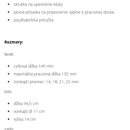
skrutka na upevnenie kľuky
pevná prísavka na pripevnenie výplne k pracovnej doske
používateľská príručka
Rozmery:
lievik:
celková dĺžka 149 mm
maximálna pracovná dĺžka 135 mm
Vonkajší priemer: 14; 18; 21; 25 mm
telo:
dĺžka 34,5 cm
vonkajší Ø 11 cm
výška 14 cm
sada: