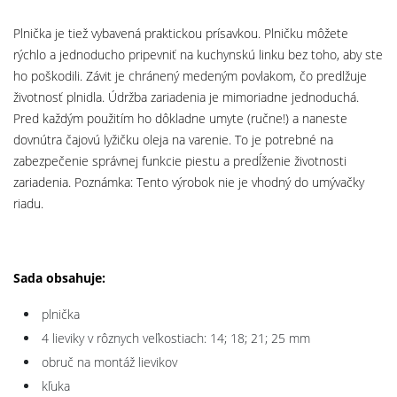
Plnička je tiež vybavená praktickou prísavkou. Plničku môžete
rýchlo a jednoducho pripevniť na kuchynskú linku bez toho, aby ste
ho poškodili. Závit je chránený medeným povlakom, čo predlžuje
životnosť plnidla. Údržba zariadenia je mimoriadne jednoduchá.
Pred každým použitím ho dôkladne umyte (ručne!) a naneste
dovnútra čajovú lyžičku oleja na varenie. To je potrebné na
zabezpečenie správnej funkcie piestu a predĺženie životnosti
zariadenia. Poznámka: Tento výrobok nie je vhodný do umývačky
riadu.
Sada obsahuje:
plnička
4 lieviky v rôznych veľkostiach: 14; 18; 21; 25 mm
obruč na montáž lievikov
kľuka