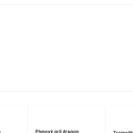
n
Plynový gril dragon
Trojnožk