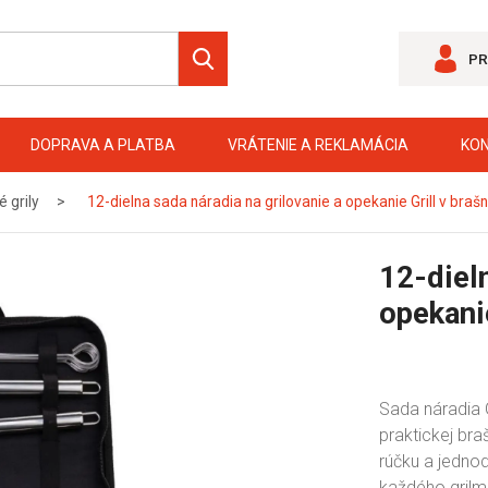
PR
DOPRAVA A PLATBA
VRÁTENIE A REKLAMÁCIA
KO
é grily
12-dielna sada náradia na grilovanie a opekanie Grill v brašn
12-dieln
opekanie
Sada náradia 
praktickej bra
rúčku a jednod
každého grilma