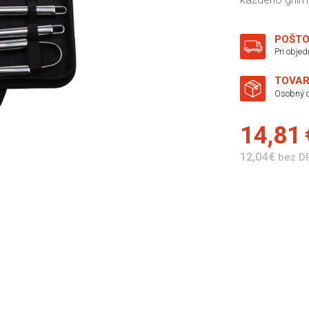
POŠTO
Pri obje
TOVAR
Osobný o
14,81
12,04 €
bez D