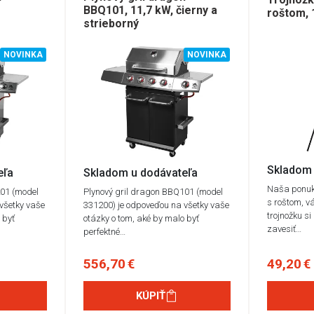
BBQ101, 11,7 kW, čierny a
roštom,
strieborný
NOVINKA
NOVINKA
Skladom 
eľa
Skladom u dodávateľa
Naša ponuka
201 (model
Plynový gril dragon BBQ101 (model
s roštom, vá
všetky vaše
331200) je odpoveďou na všetky vaše
trojnožku s
 byť
otázky o tom, aké by malo byť
zavesiť…
perfektné…
556,70 €
49,20 €
KÚPIŤ