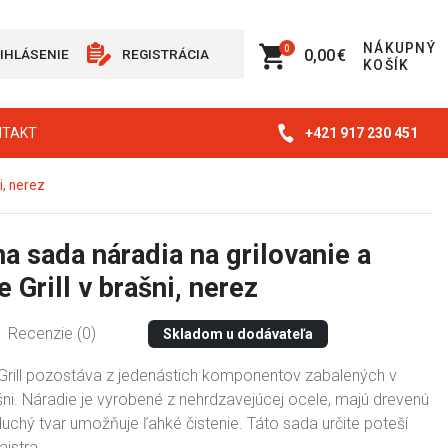
NÁKUPNÝ
0
0,00 €
IHLÁSENIE
REGISTRÁCIA
KOŠÍK
+421 917 230 451
NTAKT
i, nerez
a sada náradia na grilovanie a
 Grill v brašni, nerez
Recenzie (0)
Skladom u dodávateľa
Grill pozostáva z jedenástich komponentov zabalených v
šni. Náradie je vyrobené z nehrdzavejúcej ocele, majú drevenú
uchý tvar umožňuje ľahké čistenie. Táto sada určite poteší
jstra.