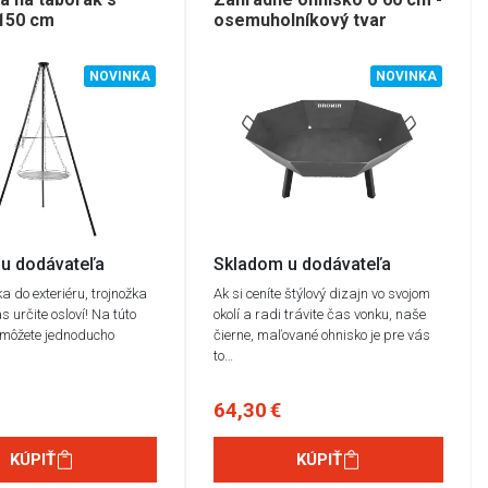
 150 cm
osemuholníkový tvar
NOVINKA
NOVINKA
u dodávateľa
Skladom u dodávateľa
 do exteriéru, trojnožka
Ak si ceníte štýlový dizajn vo svojom
s určite osloví! Na túto
okolí a radi trávite čas vonku, naše
i môžete jednoducho
čierne, maľované ohnisko je pre vás
to…
64,30 €
KÚPIŤ
KÚPIŤ