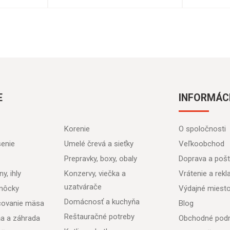
E
INFORMÁC
Korenie
O spoločnosti
senie
Umelé črevá a sieťky
Veľkoobchod
Prepravky, boxy, obaly
Doprava a poš
y, ihly
Konzervy, viečka a
Vrátenie a rek
uzatvárače
môcky
Výdajné miest
Domácnosť a kuchyňa
acovanie mäsa
Blog
Reštauračné potreby
ňa a záhrada
Obchodné pod