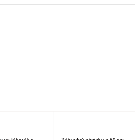
a na táborák s
Záhradné ohnisko o 60 cm -