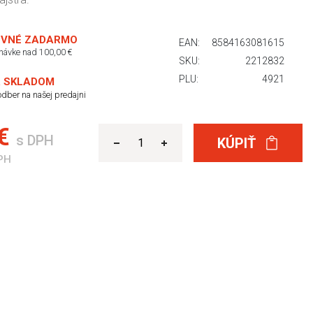
VNÉ ZADARMO
EAN:
8584163081615
dnávke nad 100,00 €
SKU:
2212832
PLU:
4921
 SKLADOM
dber na našej predajni
 €
s DPH
KÚPIŤ
PH