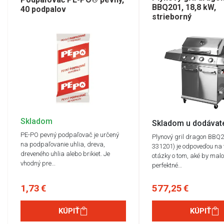
BBQ201, 18,8 kW,
40 podpalov
strieborný
Skladom
Skladom u dodávat
PE-PO pevný podpaľovač je určený
Plynový gril dragon BBQ
na podpaľovanie uhlia, dreva,
331201) je odpoveďou na 
dreveného uhlia alebo brikiet. Je
otázky o tom, aké by malo
vhodný pre…
perfektné…
1,73 €
577,25 €
KÚPIŤ
KÚPIŤ