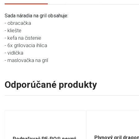
Sada náradia na gril obsahuje:
- obracačka
- kliešte
- kefa na čistenie
- 6x grilovacia ihlica
- vidlička
- maslovačka na gril
Odporúčané produkty
Plynový gril drago
Podpaľovač PE-PO® pevný,