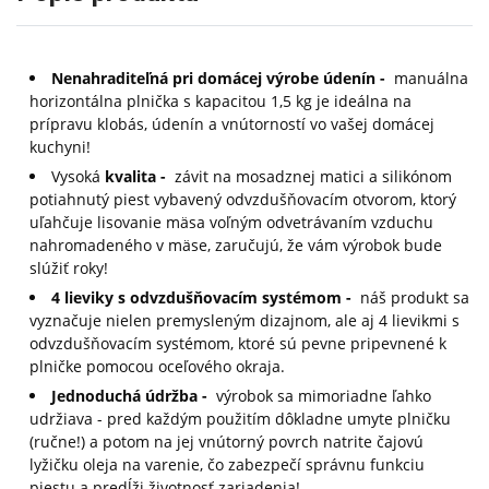
Nenahraditeľná pri domácej výrobe údenín -
manuálna
horizontálna plnička s kapacitou 1,5 kg je ideálna na
prípravu klobás, údenín a vnútorností vo vašej domácej
kuchyni!
Vysoká
kvalita -
závit na mosadznej matici a silikónom
potiahnutý piest vybavený odvzdušňovacím otvorom, ktorý
uľahčuje lisovanie mäsa voľným odvetrávaním vzduchu
nahromadeného v mäse, zaručujú, že vám výrobok bude
slúžiť roky!
4 lieviky s odvzdušňovacím systémom -
náš produkt sa
vyznačuje nielen premysleným dizajnom, ale aj 4 lievikmi s
odvzdušňovacím systémom, ktoré sú pevne pripevnené k
plničke pomocou oceľového okraja.
Jednoduchá údržba -
výrobok sa mimoriadne ľahko
udržiava - pred každým použitím dôkladne umyte plničku
(ručne!) a potom na jej vnútorný povrch natrite čajovú
lyžičku oleja na varenie, čo zabezpečí správnu funkciu
piestu a predĺži životnosť zariadenia!