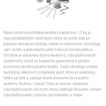
Naša ručná horizontálna plnička s kapacitou 1,5 kg je
nepostrádateľným nástrojom, ktorý sa určite zíde pri
príprave domácich klobás, údenín a vnútorností. Umožňuje
vám rýchlo a jednoducho plniť mäsové črievká plnkou.
Výrobok je vybavený štyrmi lievikmi (s odvzdušňovacím
systémom), ktoré sú bezpečne pripevnené k plničke
pomocou skrutkovacieho krúžku. Sada obsahuje odolný,
neohybný, silikónom potiahnutý piest, ktorý je aseptický,
ľahko sa čistí a zaisťuje tesné utesnenie lisovacieho
systému (trubica = piest). Piest je navyše vybavený
odvzdušňovacím otvorom, ktorý uľahčuje lisovanie voľným
odvzdušňovaním vzduchu zachyteného v mäse.