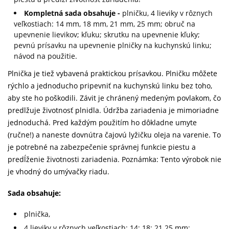
Kompletná sada obsahuje -
plničku, 4 lieviky v rôznych
veľkostiach: 14 mm, 18 mm, 21 mm, 25 mm; obruč na
upevnenie lievikov; kľuku; skrutku na upevnenie kľuky;
pevnú prísavku na upevnenie plničky na kuchynskú linku;
návod na použitie.
Plnička je tiež vybavená praktickou prísavkou. Plničku môžete
rýchlo a jednoducho pripevniť na kuchynskú linku bez toho,
aby ste ho poškodili. Závit je chránený medeným povlakom, čo
predlžuje životnosť plnidla. Údržba zariadenia je mimoriadne
jednoduchá. Pred každým použitím ho dôkladne umyte
(ručne!) a naneste dovnútra čajovú lyžičku oleja na varenie. To
je potrebné na zabezpečenie správnej funkcie piestu a
predĺženie životnosti zariadenia. Poznámka: Tento výrobok nie
je vhodný do umývačky riadu.
Sada obsahuje:
plnička,
4 lieviky v rôznych veľkostiach: 14; 18; 21 25 mm;