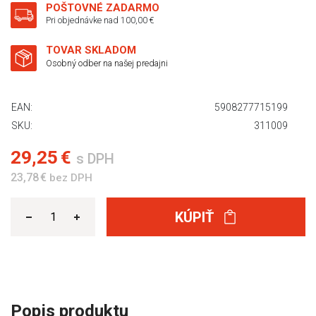
POŠTOVNÉ ZADARMO
Pri objednávke nad 100,00 €
TOVAR SKLADOM
Osobný odber na našej predajni
EAN:
5908277715199
SKU:
311009
29,25 €
s DPH
23,78 €
bez DPH
KÚPIŤ
Popis produktu