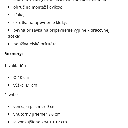
obruč na montáž lievikov;
kľuka;
skrutka na upevnenie kľuky;
pevná prísavka na pripevnenie výplne k pracovnej
doske;
používateľská príručka.
Rozmery:
1. základňa:
Ø 10 cm
výška 4,1 cm
2. valec:
vonkajší priemer 9 cm
vnútorný priemer 8,6 cm
Ø vonkajšieho krytu 10,2 cm